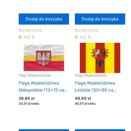
Dodaj do koszyka
Dodaj do koszyka
Oceniono
Oceniono
0
na 5
0
na 5
Flagi Wojewódzkie
Flagi Wojewódzkie
Flaga Województwa
Flaga Województwa
Małopolskie 112×70 na
Łódzkie 150×90 na
drzewiec
maszt
29,90
zł
49,90
zł
24,31
zł
netto
40,57
zł
netto