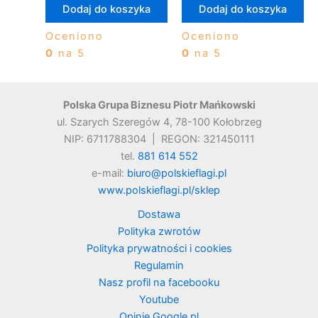
Dodaj do koszyka
Dodaj do koszyka
Oceniono
Oceniono
0
na 5
0
na 5
Polska Grupa Biznesu Piotr Mańkowski
ul. Szarych Szeregów 4, 78-100 Kołobrzeg
NIP: 6711788304 | REGON: 321450111
tel.
881 614 552
e-mail:
biuro@polskieflagi.pl
www.polskieflagi.pl/sklep
Dostawa
Polityka zwrotów
Polityka prywatności i cookies
Regulamin
Nasz profil na facebooku
Youtube
Opinie Google.pl