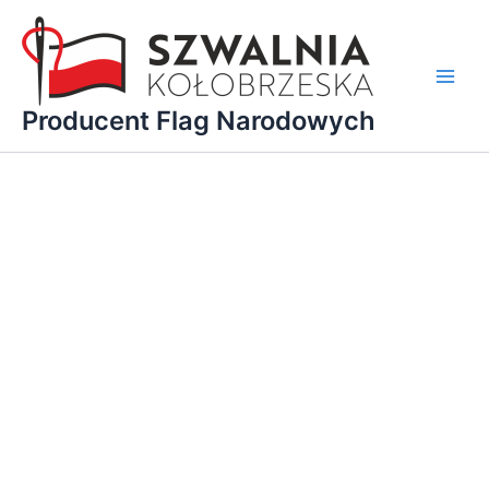
Przejdź
do
treści
Main
Producent Flag Narodowych
Men