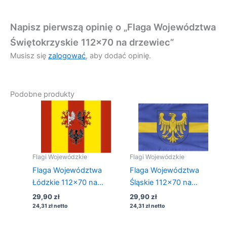
Napisz pierwszą opinię o „Flaga Województwa
Świętokrzyskie 112×70 na drzewiec”
Musisz się
zalogować
, aby dodać opinię.
Podobne produkty
Flagi Wojewódzkie
Flagi Wojewódzkie
Flaga Województwa
Flaga Województwa
Łódzkie 112×70 na
Śląskie 112×70 na
drzewiec
drzewiec
29,90
zł
29,90
zł
24,31
zł
netto
24,31
zł
netto