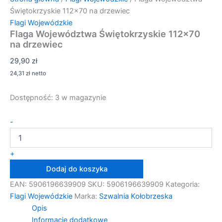
Świętokrzyskie 112×70 na drzewiec
Flagi Wojewódzkie
Flaga Województwa Świętokrzyskie 112×70
na drzewiec
29,90
zł
24,31
zł
netto
Dostępność:
3 w magazynie
ilość
-
Flaga
Województwa
Świętokrzyskie
+
112×70
Dodaj do koszyka
na
drzewiec
EAN:
5906196639909
SKU:
5906196639909
Kategoria:
Flagi Wojewódzkie
Marka:
Szwalnia Kołobrzeska
Opis
Informacje dodatkowe