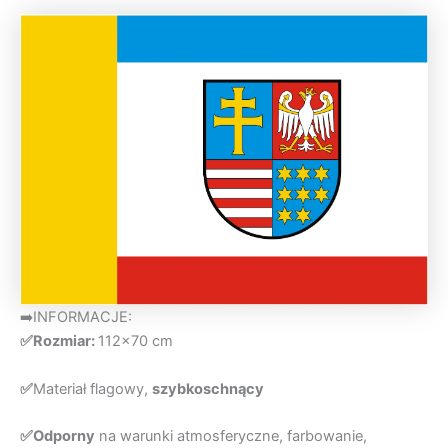
➡️INFORMACJE:
✅Rozmiar:
112×70 cm
✅
Materiał flagowy,
szybkoschnący
✅Odporny
na warunki atmosferyczne, farbowanie,