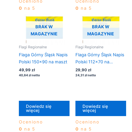
Oceniono
Oceniono
0
na 5
0
na 5
BRAK W
BRAK W
MAGAZYNIE
MAGAZYNIE
Flagi Regionalne
Flagi Regionalne
Flaga Górny Śląsk Napis
Flaga Górny Śląsk Napis
Polski 150×90 na maszt
Polski 112×70 na
drzewiec
49,99
zł
29,90
zł
40,64
zł
netto
24,31
zł
netto
Dowiedz się
Dowiedz się
więcej
więcej
Oceniono
Oceniono
0
na 5
0
na 5