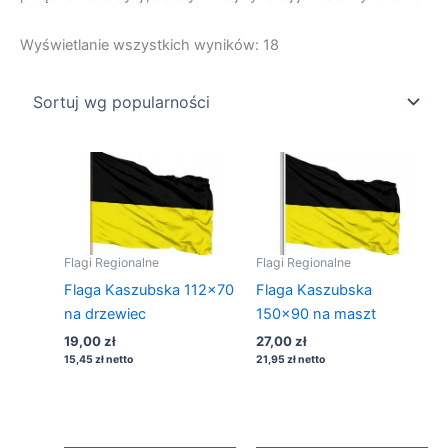
Posortowane
Wyświetlanie wszystkich wyników: 18
według
popularności
Flagi Regionalne
Flagi Regionalne
Flaga Kaszubska 112×70
Flaga Kaszubska
na drzewiec
150×90 na maszt
19,00
zł
27,00
zł
15,45
zł
netto
21,95
zł
netto