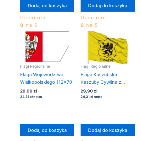
Dodaj do koszyka
Dodaj do koszyka
Oceniono
Oceniono
0
na 5
0
na 5
Flagi Regionalne
Flagi Regionalne
Flaga Województwa
Flaga Kaszubska
Wielkopolskiego 112×70
Kaszuby Cywilna z
Gryfem 112×70 na
29,90
zł
29,90
zł
drzewiec
24,31
zł
netto
24,31
zł
netto
Dodaj do koszyka
Dodaj do koszyka