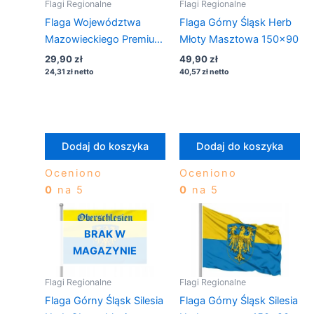
Flagi Regionalne
Flagi Regionalne
Flaga Województwa
Flaga Górny Śląsk Herb
Mazowieckiego Premium
Młoty Masztowa 150×90
112×70
29,90
zł
49,90
zł
24,31
zł
netto
40,57
zł
netto
Dodaj do koszyka
Dodaj do koszyka
Oceniono
Oceniono
0
na 5
0
na 5
BRAK W
MAGAZYNIE
Flagi Regionalne
Flagi Regionalne
Flaga Górny Śląsk Silesia
Flaga Górny Śląsk Silesia