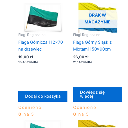
BRAK W
MAGAZYNIE
Flagi Regionalne
Flagi Regionalne
Flaga Górnicza 112×70
Flaga Górny Śląsk z
na drzewiec
Młotami 150x90cm
19,00
zł
26,00
zł
15,45
zł
netto
21,14
zł
netto
Dowiedz się
Dodaj do koszyka
więcej
Oceniono
Oceniono
0
na 5
0
na 5