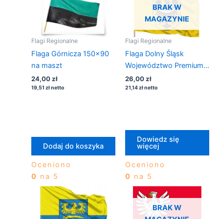
BRAK W
MAGAZYNIE
Flagi Regionalne
Flagi Regionalne
Flaga Górnicza 150×90
Flaga Dolny Śląsk
na maszt
Województwo Premium
112×70
24,00
zł
26,00
zł
19,51
zł
netto
21,14
zł
netto
Dowiedz się
Dodaj do koszyka
więcej
Oceniono
Oceniono
0
na 5
0
na 5
BRAK W