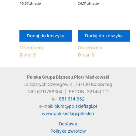
150×90 + 3 oczka
drzewiec
40,57
zł
netto
24,31
zł
netto
Dodaj do koszyka
Dodaj do koszyka
Oceniono
Oceniono
0
na 5
0
na 5
Polska Grupa Biznesu Piotr Mańkowski
ul. Szarych Szeregów 4, 78-100 Kołobrzeg
NIP: 6711788304 | REGON: 321450111
tel.
881 614 552
e-mail:
biuro@polskieflagi.pl
www.polskieflagi.pl/sklep
Dostawa
Polityka zwrotów