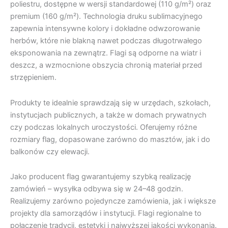
poliestru, dostępne w wersji standardowej (110 g/m²) oraz
premium (160 g/m²). Technologia druku sublimacyjnego
zapewnia intensywne kolory i dokładne odwzorowanie
herbów, które nie blakną nawet podczas długotrwałego
eksponowania na zewnątrz. Flagi są odporne na wiatr i
deszcz, a wzmocnione obszycia chronią materiał przed
strzępieniem.
Produkty te idealnie sprawdzają się w urzędach, szkołach,
instytucjach publicznych, a także w domach prywatnych
czy podczas lokalnych uroczystości. Oferujemy różne
rozmiary flag, dopasowane zarówno do masztów, jak i do
balkonów czy elewacji.
Jako producent flag gwarantujemy szybką realizację
zamówień – wysyłka odbywa się w 24–48 godzin.
Realizujemy zarówno pojedyncze zamówienia, jak i większe
projekty dla samorządów i instytucji. Flagi regionalne to
połączenie tradycji, estetyki i najwyższej jakości wykonania.