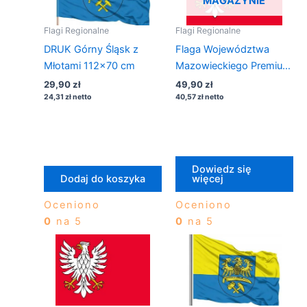
MAGAZYNIE
Flagi Regionalne
Flagi Regionalne
DRUK Górny Śląsk z
Flaga Województwa
Młotami 112×70 cm
Mazowieckiego Premium
150×90
29,90
zł
49,90
zł
24,31
zł
netto
40,57
zł
netto
Dowiedz się
Dodaj do koszyka
więcej
Oceniono
Oceniono
0
na 5
0
na 5