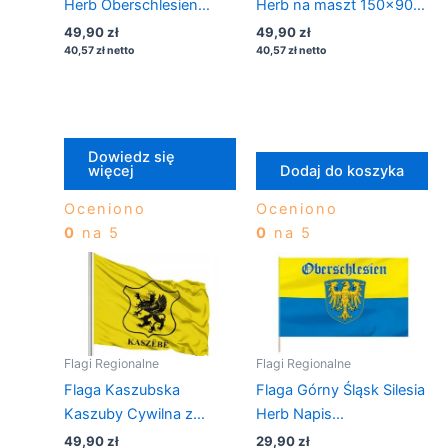
Herb Oberschlesien
Herb na maszt 150×90 +
Masztowa 150×90 + 3
3 oczka
49,90
zł
49,90
zł
oczka
40,57
zł
netto
40,57
zł
netto
Dowiedz się
więcej
Dodaj do koszyka
Oceniono
Oceniono
0
na 5
0
na 5
Flagi Regionalne
Flagi Regionalne
Flaga Kaszubska
Flaga Górny Śląsk Silesia
Kaszuby Cywilna z
Herb Napis
Gryfem Masztowa
Oberschlesien 112×70 na
49,90
zł
29,90
zł