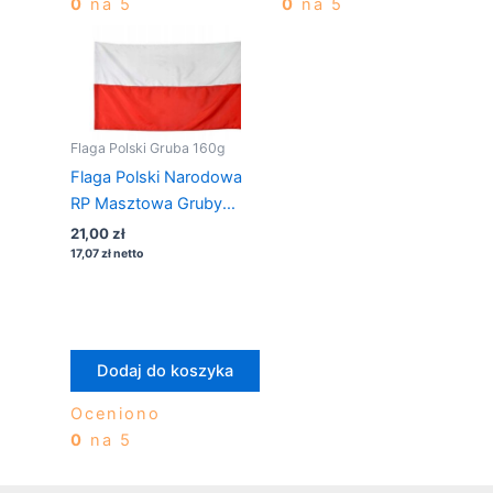
0
na 5
0
na 5
Flaga Polski Gruba 160g
Flaga Polski Narodowa
RP Masztowa Gruby
Materiał 80×50 na
21,00
zł
drzewiec
17,07
zł
netto
Dodaj do koszyka
Oceniono
0
na 5