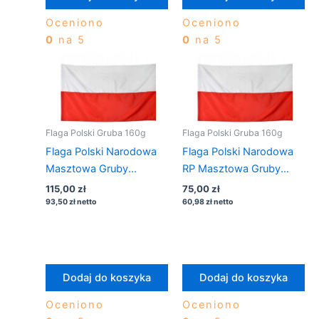
Oceniono
Oceniono
0
na 5
0
na 5
Flaga Polski Gruba 160g
Flaga Polski Gruba 160g
Flaga Polski Narodowa
Flaga Polski Narodowa
Masztowa Gruby
RP Masztowa Gruby
Materiał 250×140 + 3
Materiał 200×125 + 3
115,00
zł
75,00
zł
oczka
oczka
93,50
zł
netto
60,98
zł
netto
Dodaj do koszyka
Dodaj do koszyka
Oceniono
Oceniono