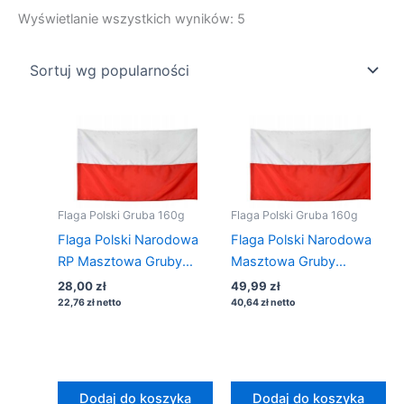
Posortowane
Wyświetlanie wszystkich wyników: 5
według
popularności
Flaga Polski Gruba 160g
Flaga Polski Gruba 160g
Flaga Polski Narodowa
Flaga Polski Narodowa
RP Masztowa Gruby
Masztowa Gruby
Materiał 112×70 na
Materiał 150×90 + 3
28,00
zł
49,99
zł
drzewiec
oczka
22,76
zł
netto
40,64
zł
netto
Dodaj do koszyka
Dodaj do koszyka