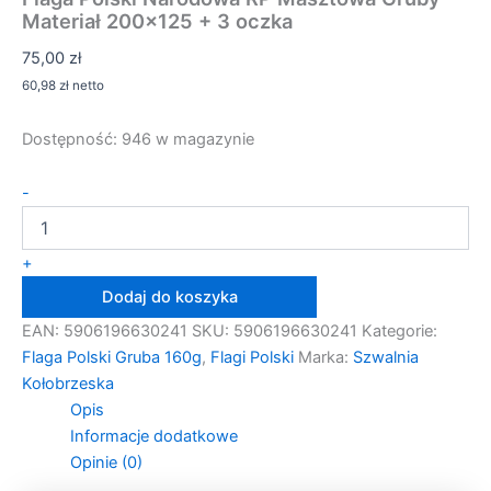
Materiał 200×125 + 3 oczka
75,00
zł
60,98
zł
netto
Dostępność:
946 w magazynie
ilość
-
Flaga
Polski
Narodowa
+
RP
Dodaj do koszyka
Masztowa
Gruby
EAN:
5906196630241
SKU:
5906196630241
Kategorie:
Materiał
Flaga Polski Gruba 160g
,
Flagi Polski
Marka:
Szwalnia
200x125
Kołobrzeska
+
3
Opis
oczka
Informacje dodatkowe
Opinie (0)