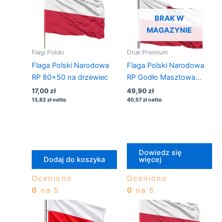
BRAK W
MAGAZYNIE
Flagi Polski
Druk Premium
Flaga Polski Narodowa
Flaga Polski Narodowa
RP 80×50 na drzewiec
RP Godło Masztowa
150×90 + 3 oczka
17,00
zł
49,90
zł
13,82
zł
netto
40,57
zł
netto
Dowiedz się
Dodaj do koszyka
więcej
Oceniono
Oceniono
0
na 5
0
na 5