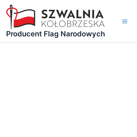
Przejdź
do
treści
Main
Producent Flag Narodowych
Men