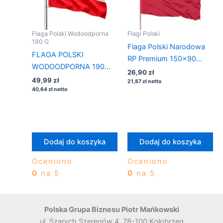
Flaga Polski Wodoodporna
Flagi Polski
190 G
Flaga Polski Narodowa
FLAGA POLSKI
RP Premium 150×90
WODOODPORNA 190
tunel
26,90
zł
g/m² 150×90 na maszt
49,99
zł
21,87
zł
netto
40,64
zł
netto
Dodaj do koszyka
Dodaj do koszyka
Oceniono
Oceniono
0
na 5
0
na 5
Polska Grupa Biznesu Piotr Mańkowski
ul. Szarych Szeregów 4, 78-100 Kołobrzeg