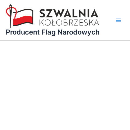
Przejdź
do
treści
Main
Producent Flag Narodowych
Men