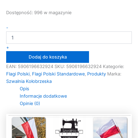
Dostępność:
996 w magazynie
ilość
-
Flaga
Polski
Narodowa
+
RP
Dodaj do koszyka
Standard
Dekoracyjna
EAN:
5906196632924
SKU:
5906196632924
Kategorie:
500x290
Flagi Polski
,
Flagi Polski Standardowe
,
Produkty
Marka:
Szwalnia Kołobrzeska
Opis
Informacje dodatkowe
Opinie (0)