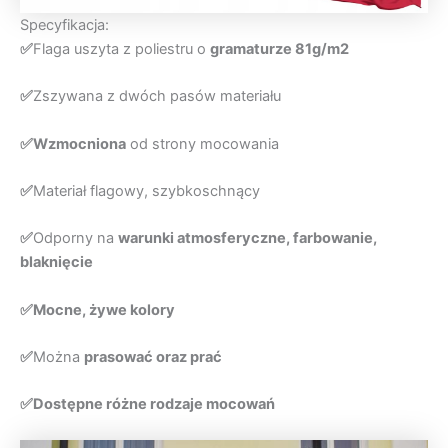
Specyfikacja:
✅
Flaga uszyta z poliestru o
gramaturze 81g/m2
✅
Zszywana z dwóch pasów materiału
✅
Wzmocniona
od strony mocowania
✅
Materiał flagowy, szybkoschnący
✅
Odporny na
warunki atmosferyczne, farbowanie,
blaknięcie
✅Mocne, żywe kolory
✅
Można
prasować oraz prać
✅Dostępne różne rodzaje mocowań