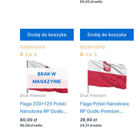
65,03
zł
netto
Dodaj do koszyka
Dodaj do koszyka
Oceniono
Oceniono
0
na 5
0
na 5
BRAK W
MAGAZYNIE
Druk Premium
Druk Premium
Flaga 200×125 Polski
Flaga Polski Narodowa
Narodowa RP Godło
RP Godło Premium
Masztowa
112×70 na drzewiec
80,00
zł
29,90
zł
65,04
zł
netto
24,31
zł
netto