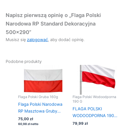
Napisz pierwszą opinię o „Flaga Polski
Narodowa RP Standard Dekoracyjna
500×290”
Musisz się
zalogować
, aby dodać opinię.
Podobne produkty
Flaga Polski Gruba 160g
Flaga Polski Wodoodporna
190 G
Flaga Polski Narodowa
FLAGA POLSKI
RP Masztowa Gruby
WODOODPORNA 190
Materiał 200×125 + 3
75,00
zł
g/m² 200×125 Na maszt
79,99
zł
oczka
60,98
zł
netto