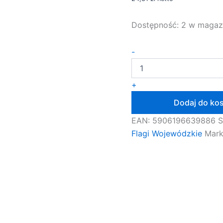
Dostępność:
2 w magaz
ilość
-
Flaga
Województwa
Łódzkie
+
112x70
na
Dodaj do ko
drzewiec
EAN:
5906196639886
Flagi Wojewódzkie
Mar