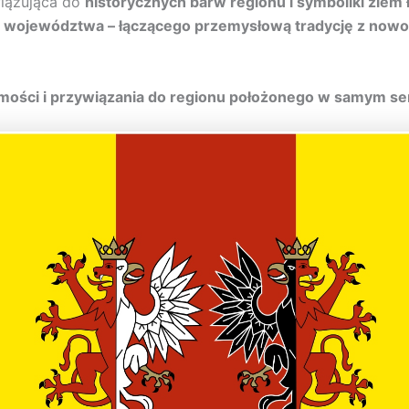
iązująca do
historycznych barw regionu i symboliki ziem 
województwa – łączącego przemysłową tradycję z nowocz
mości i przywiązania do regionu położonego w samym ser