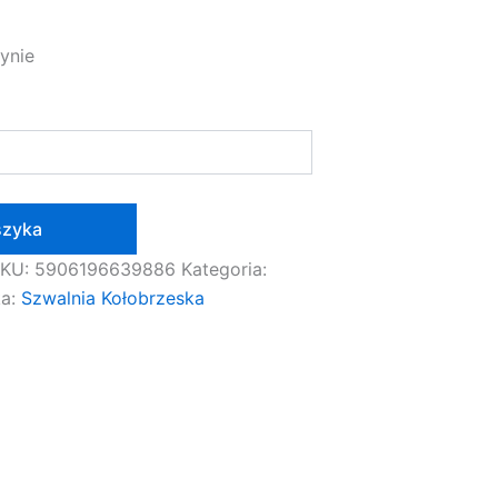
ynie
szyka
SKU:
5906196639886
Kategoria:
ka:
Szwalnia Kołobrzeska