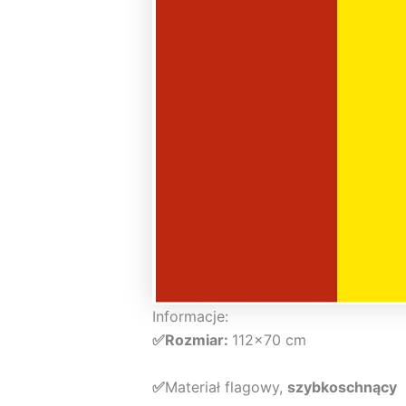
Informacje:
✅Rozmiar:
112×70 cm
✅
Materiał flagowy,
szybkoschnący