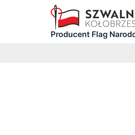
Przejdź
do
treści
Producent Flag Naro