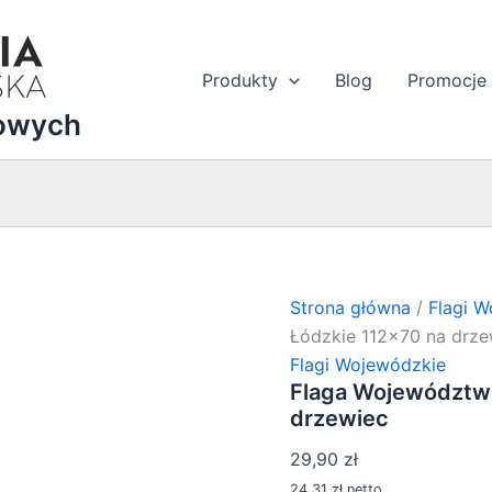
Produkty
Blog
Promocje
dowych
Strona główna
/
Flagi 
Łódzkie 112×70 na drze
Flagi Wojewódzkie
Flaga Województwa
drzewiec
29,90
zł
24,31
zł
netto