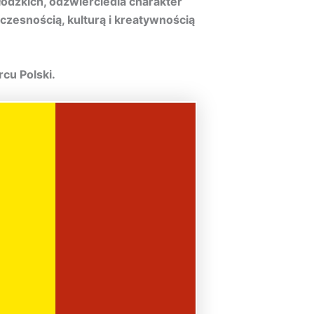
łódzkich, odzwierciedla charakter
esnością, kulturą i kreatywnością
cu Polski.