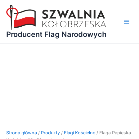
Przejdź
do
treści
Main
Producent Flag Narodowych
Men
Strona główna
/
Produkty
/
Flagi Kościelne
/ Flaga Papieska