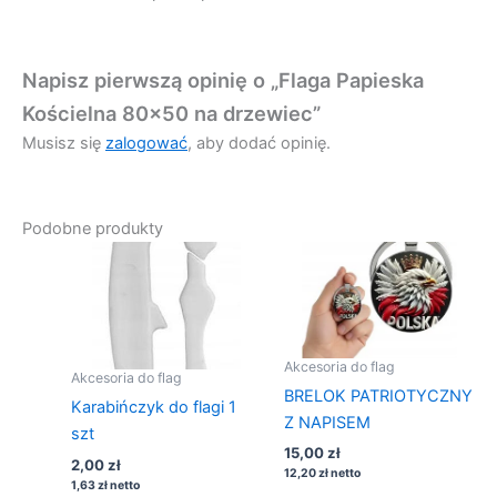
Napisz pierwszą opinię o „Flaga Papieska
Kościelna 80×50 na drzewiec”
Musisz się
zalogować
, aby dodać opinię.
Podobne produkty
Akcesoria do flag
Akcesoria do flag
BRELOK PATRIOTYCZNY
Karabińczyk do flagi 1
Z NAPISEM
szt
15,00
zł
2,00
zł
12,20
zł
netto
1,63
zł
netto