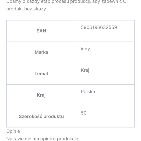
Dbamy o każdy etap procesu produkcji, aby zapewnić Ci
produkt bez skazy.
5906196632559
EAN
inny
Marka
Kraj
Temat
Polska
Kraj
50
Szerokość produktu
Opinie
Na razie nie ma opinii o produkcie.