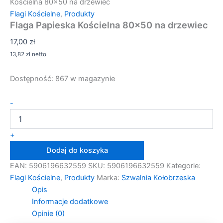
Kościelna 80×50 na drzewiec
Flagi Kościelne
,
Produkty
Flaga Papieska Kościelna 80×50 na drzewiec
17,00
zł
13,82
zł
netto
Dostępność:
867 w magazynie
ilość
-
Flaga
Papieska
Kościelna
+
80x50
Dodaj do koszyka
na
drzewiec
EAN:
5906196632559
SKU:
5906196632559
Kategorie:
Flagi Kościelne
,
Produkty
Marka:
Szwalnia Kołobrzeska
Opis
Informacje dodatkowe
Opinie (0)