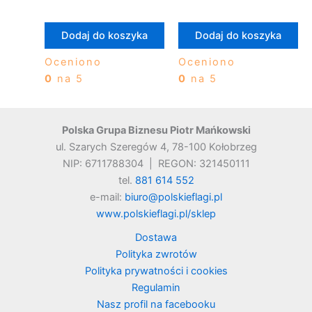
Dodaj do koszyka
Dodaj do koszyka
Oceniono
Oceniono
0
na 5
0
na 5
Polska Grupa Biznesu Piotr Mańkowski
ul. Szarych Szeregów 4, 78-100 Kołobrzeg
NIP: 6711788304 | REGON: 321450111
tel.
881 614 552
e-mail:
biuro@polskieflagi.pl
www.polskieflagi.pl/sklep
Dostawa
Polityka zwrotów
Polityka prywatności i cookies
Regulamin
Nasz profil na facebooku