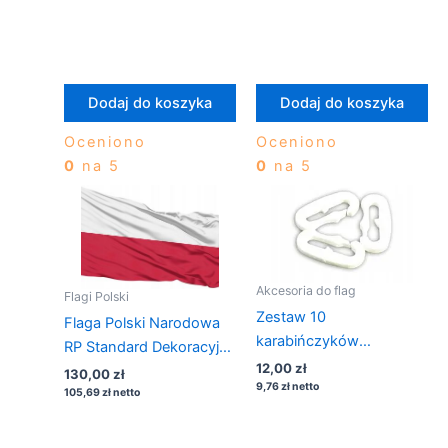
Dodaj do koszyka
Dodaj do koszyka
Oceniono
Oceniono
0
na 5
0
na 5
Akcesoria do flag
Flagi Polski
Zestaw 10
Flaga Polski Narodowa
karabińczyków
RP Standard Dekoracyjna
plastikowych
12,00
zł
400×250
130,00
zł
9,76
zł
netto
105,69
zł
netto