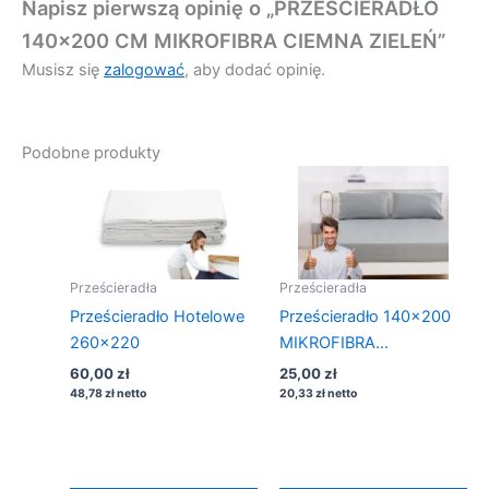
Napisz pierwszą opinię o „PRZEŚCIERADŁO
140×200 CM MIKROFIBRA CIEMNA ZIELEŃ”
Musisz się
zalogować
, aby dodać opinię.
Podobne produkty
Prześcieradła
Prześcieradła
Prześcieradło Hotelowe
Prześcieradło 140×200
260×220
MIKROFIBRA
JASNOSZARE
60,00
zł
25,00
zł
48,78
zł
netto
20,33
zł
netto