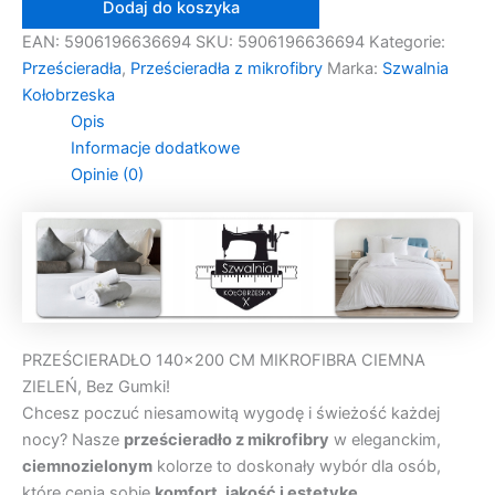
Dodaj do koszyka
CIEMNA
ZIELEŃ
EAN:
5906196636694
SKU:
5906196636694
Kategorie:
Prześcieradła
,
Prześcieradła z mikrofibry
Marka:
Szwalnia
Kołobrzeska
Opis
Informacje dodatkowe
Opinie (0)
PRZEŚCIERADŁO 140×200 CM MIKROFIBRA CIEMNA
ZIELEŃ, Bez Gumki!
Chcesz poczuć niesamowitą wygodę i świeżość każdej
nocy? Nasze
prześcieradło z mikrofibry
w eleganckim,
ciemnozielonym
kolorze to doskonały wybór dla osób,
które cenią sobie
komfort, jakość i estetykę.