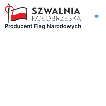
Przejdź
do
treści
Main
Producent Flag Narodowych
Men