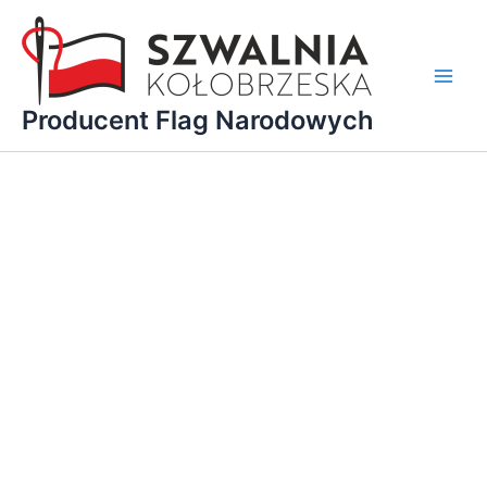
Przejdź
do
treści
Main
Producent Flag Narodowych
Men