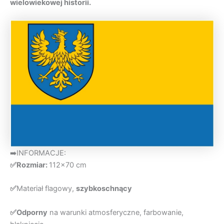
wielowiekowej historii.
➡️INFORMACJE:
✅Rozmiar:
112×70 cm
✅
Materiał flagowy,
szybkoschnący
✅Odporny
na warunki atmosferyczne, farbowanie,