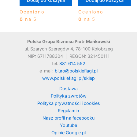
Dodaj do koszyka
Dodaj do koszyka
Oceniono
Oceniono
0
na 5
0
na 5
Polska Grupa Biznesu Piotr Mańkowski
ul. Szarych Szeregów 4, 78-100 Kołobrzeg
NIP: 6711788304 | REGON: 321450111
tel.
881 614 552
e-mail:
biuro@polskieflagi.pl
www.polskieflagi.pl/sklep
Dostawa
Polityka zwrotów
Polityka prywatności i cookies
Regulamin
Nasz profil na facebooku
Youtube
Opinie Google.pl