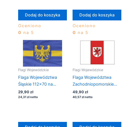
Dodaj do koszyka
Dodaj do koszyka
Oceniono
Oceniono
0
na 5
0
na 5
Flagi Wojewódzkie
Flagi Wojewódzkie
Flaga Województwa
Flaga Województwa
Śląskie 112×70 na
Zachodniopomorskie
drzewiec
150×90 na maszt
29,90
zł
49,90
zł
24,31
zł
netto
40,57
zł
netto