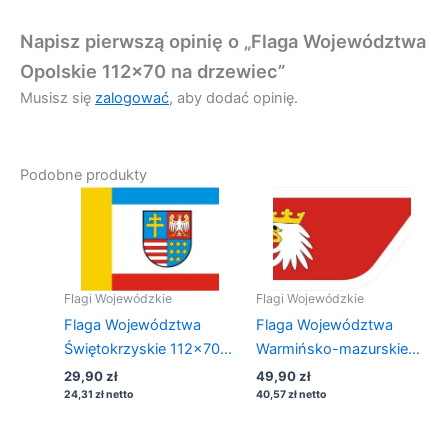
Napisz pierwszą opinię o „Flaga Województwa
Opolskie 112×70 na drzewiec”
Musisz się
zalogować
, aby dodać opinię.
Podobne produkty
Flagi Wojewódzkie
Flagi Wojewódzkie
Flaga Województwa
Flaga Województwa
Świętokrzyskie 112×70
Warmińsko-mazurskie
na drzewiec
150×90 na maszt
29,90
zł
49,90
zł
24,31
zł
netto
40,57
zł
netto