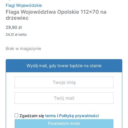
Flagi Wojewódzkie
Flaga Województwa Opolskie 112×70 na
drzewiec
29,90
zł
24,31
zł
netto
Brak w magazynie
Wyślij mail, gdy towar będzie na stanie
Zgadzam się
terms
i
Politykę prywatności
Powiadom mnie