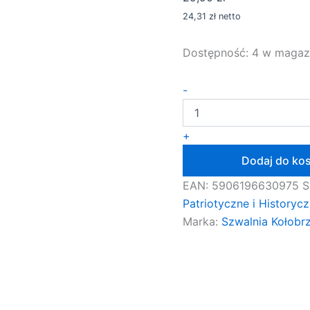
24,31
zł
netto
Dostępność:
4 w magaz
ilość
-
Flaga
Narodowe
Siły
+
Zbrojne
112x70
Dodaj do ko
na
drzewiec
EAN:
5906196630975
S
Patriotyczne i Historyc
Marka:
Szwalnia Kołobr