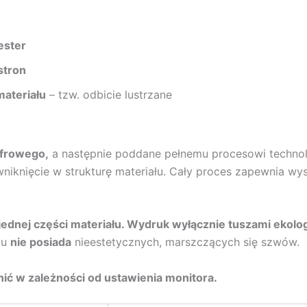
ester
stron
materiału
– tzw. odbicie lustrzane
yfrowego,
a następnie poddane pełnemu procesowi techno
niknięcie w strukturę materiału. Cały proces zapewnia wy
jednej części materiału. Wydruk
wyłącznie tuszami ekolo
mu
nie posiada
nieestetycznych, marszczących się szwów.
ić w zależności od ustawienia monitora.