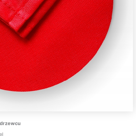
 drzewcu
el