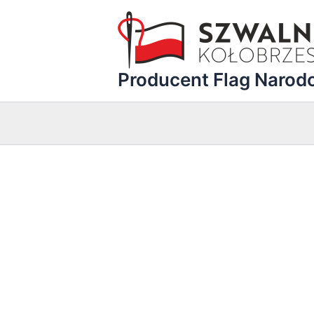
Przejdź
do
treści
Producent Flag Naro