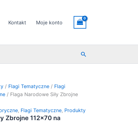
Kontakt
Moje konto
Szukaj
ty
/
Flagi Tematyczne
/
Flagi
zne
/ Flaga Narodowe Siły Zbrojne
toryczne
,
Flagi Tematyczne
,
Produkty
ły Zbrojne 112×70 na