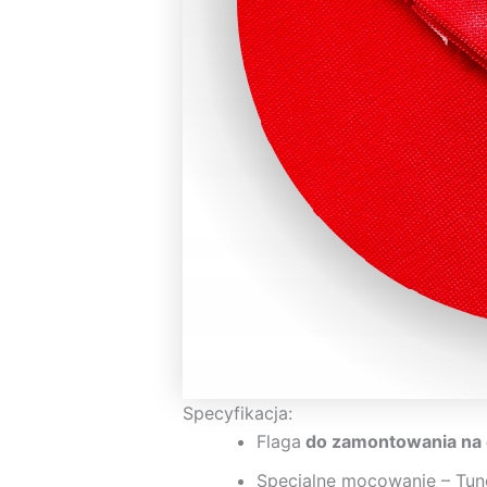
Specyfikacja:
Flaga
do zamontowania na
Specjalne mocowanie – Tun