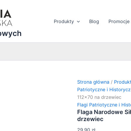
Produkty
Blog
Promocje
dowych
Strona główna
/
Produk
Patriotyczne i Historyc
112×70 na drzewiec
Flagi Patriotyczne i His
Flaga Narodowe Si
drzewiec
29,90
zł