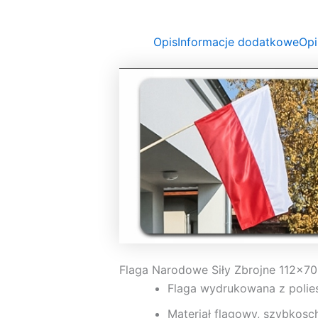
Opis
Informacje dodatkowe
Opi
Flaga Narodowe Siły Zbrojne 112×70
Flaga wydrukowana z polie
Materiał flagowy, szybkosc