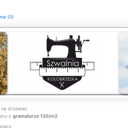
nie (0)
 na drzewiec
stru o
gramaturze 120/m2
hnący