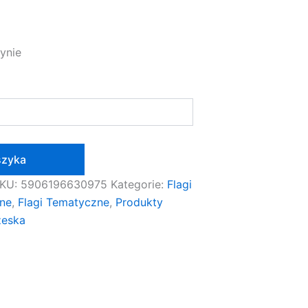
ynie
szyka
KU:
5906196630975
Kategorie:
Flagi
zne
,
Flagi Tematyczne
,
Produkty
zeska