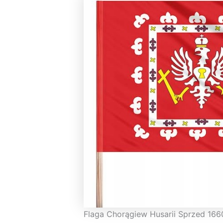
Flaga Chorągiew Husarii Sprzed 166