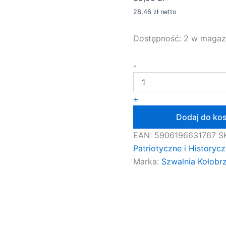
28,46
zł
netto
Dostępność:
2 w magaz
ilość
-
Flaga
Chorągiew
Husarii
+
Sprzed
1660
Dodaj do ko
Roku
Historyczna
EAN:
5906196631767
S
Polski
Patriotyczne i Historyc
120x60
Marka:
Szwalnia Kołobr