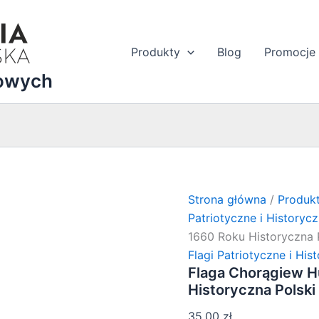
Produkty
Blog
Promocje
dowych
Strona główna
/
Produk
Patriotyczne i Historyc
1660 Roku Historyczna 
Flagi Patriotyczne i His
Flaga Chorągiew H
Historyczna Polsk
35,00
zł