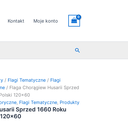
Kontakt
Moje konto
Szukaj
ty
/
Flagi Tematyczne
/
Flagi
zne
/ Flaga Chorągiew Husarii Sprzed
Polski 120×60
toryczne
,
Flagi Tematyczne
,
Produkty
usarii Sprzed 1660 Roku
i 120×60