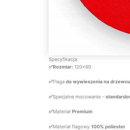
Specyfikacja:
✅Rozmiar:
120×60
✅
Flaga
do wywieszenia na drzewc
✅
Specjalne mocowanie –
standardo
✅
Materiał
Premium
✅
Materiał flagowy
100% poliester