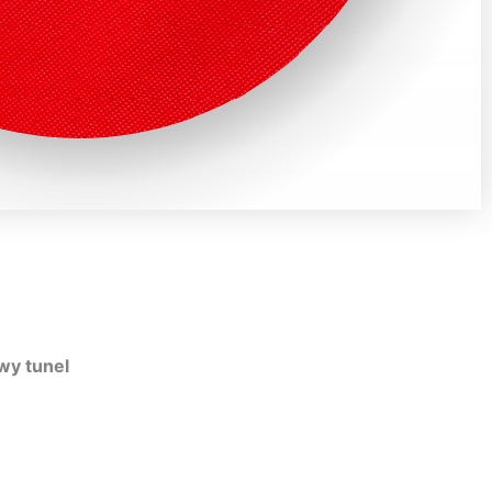
u
wy tunel