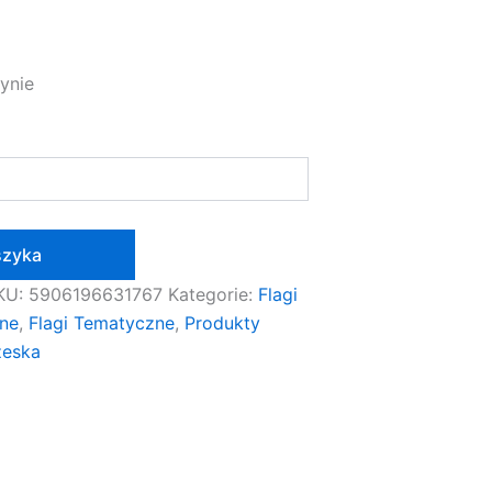
ynie
szyka
KU:
5906196631767
Kategorie:
Flagi
zne
,
Flagi Tematyczne
,
Produkty
zeska