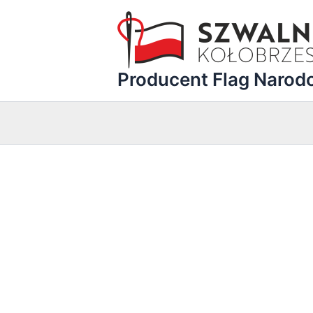
Przejdź
do
treści
Producent Flag Naro