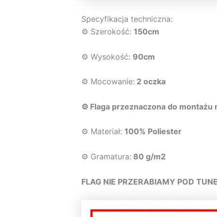
Specyfikacja techniczna:
⚙️ Szerokość:
150cm
⚙️ Wysokość:
90cm
⚙️ Mocowanie:
2 oczka
⚙️ Flaga przeznaczona do montażu 
⚙️ Materiał:
100% Poliester
⚙️ Gramatura:
80 g/m2
FLAG NIE PRZERABIAMY POD TUNEL,