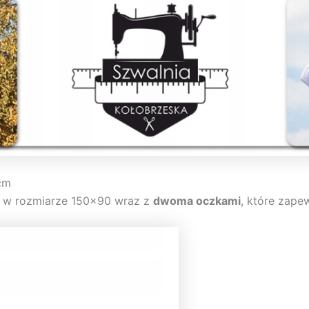
cm
w rozmiarze 150×90 wraz z
dwoma oczkami
, które zape