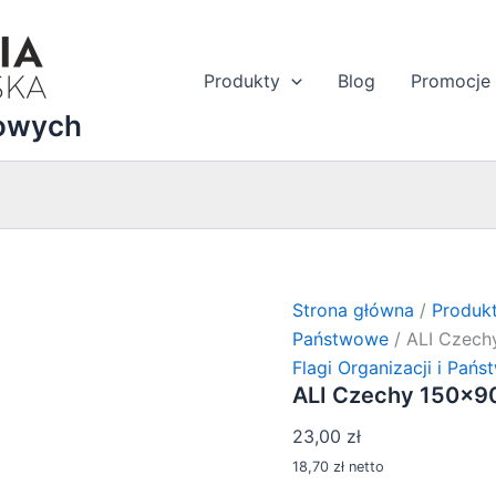
Produkty
Blog
Promocje
dowych
Strona główna
/
Produk
Państwowe
/ ALI Czech
Flagi Organizacji i Pań
ALI Czechy 150×90
23,00
zł
18,70
zł
netto