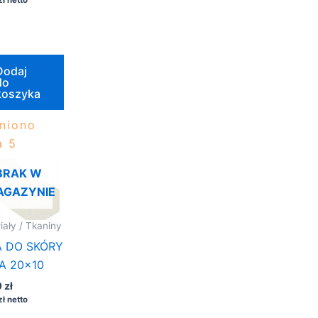
Dodaj
do
koszyka
niono
 5
BRAK W
AGAZYNIE
iały / Tkaniny
A DO SKÓRY
A 20×10
0
zł
zł
netto