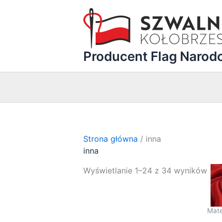
Przejdź
do
treści
Producent Flag Naro
Strona główna
/ inna
inna
Pos
Wyświetlanie 1–24 z 34 wyników
wed
pop
Mate