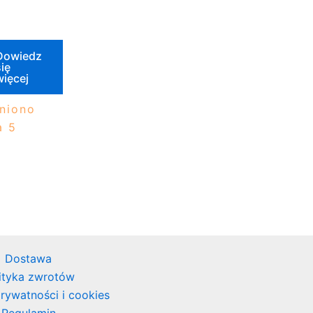
Dowiedz
ię
więcej
niono
 5
Dostawa
ityka zwrotów
prywatności i cookies