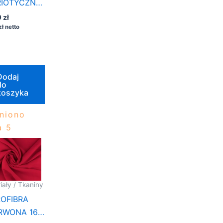
RIOTYCZNY
APISEM
0
zł
zł
netto
Dodaj
do
koszyka
niono
 5
iały / Tkaniny
ROFIBRA
RWONA 160