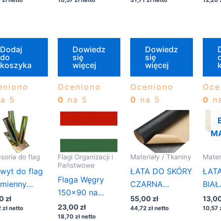
Dodaj
Dowiedz
Dowiedz
do
się
się
koszyka
więcej
więcej
eniono
Oceniono
Oceniono
Oce
a 5
0
na 5
0
na 5
0
na
M
soria do flag
Flagi Organizacji i
Materiały / Tkaniny
Mater
Państwowe
wyt do flag
ŁATA DO SKÓRY
ŁAT
Flaga Węgry
amienny
CZARNA
BIAŁ
150×90 na
cienny
200×50
00
zł
55,00
zł
13,0
maszt
23,00
zł
2
zł
netto
44,72
zł
netto
10,57
18,70
zł
netto