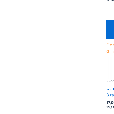
Oc
0
n
Akce
Uch
3 r
nas
17,
13,8