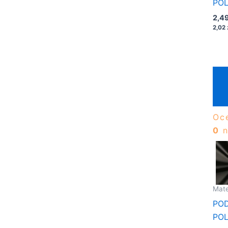
PO
1/2
2,4
BU
2,02
Oc
0
n
Mate
PO
PO