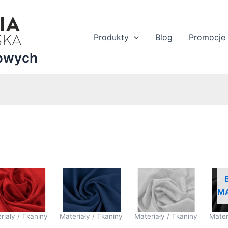
Produkty
Blog
Promocje
dowych
ortowane
ług
M
ularności
riały / Tkaniny
Materiały / Tkaniny
Materiały / Tkaniny
Mater