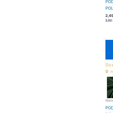
PO
PO
1/2
2,4
CZ
2,02
Oc
0
n
Mate
PO