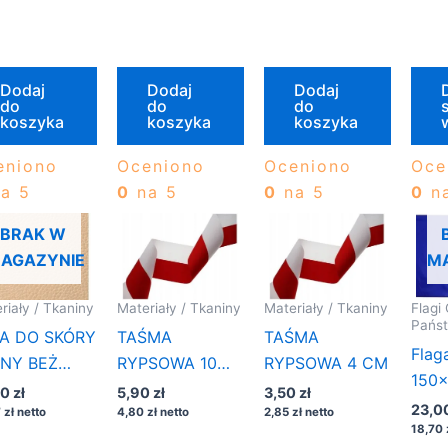
Dodaj
Dodaj
Dodaj
do
do
do
s
koszyka
koszyka
koszyka
eniono
Oceniono
Oceniono
Oce
a 5
0
na 5
0
na 5
0
na
BRAK W
AGAZYNIE
M
riały / Tkaniny
Materiały / Tkaniny
Materiały / Tkaniny
Flagi 
Pańs
A DO SKÓRY
TAŚMA
TAŚMA
Flaga
NY BEŻ
RYPSOWA 10
RYPSOWA 4 CM
150×
10
CM
00
zł
5,90
zł
3,50
zł
masz
23,0
7
zł
netto
4,80
zł
netto
2,85
zł
netto
18,70