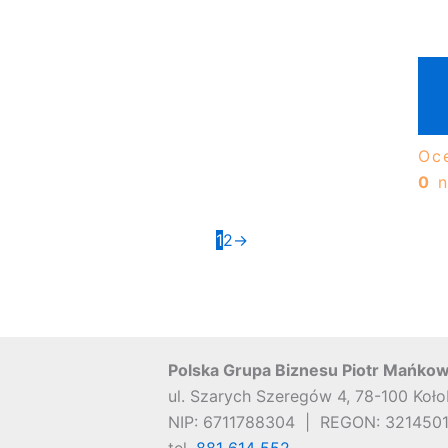
Oc
0
n
1
2
→
Polska Grupa Biznesu Piotr Mańkow
ul. Szarych Szeregów 4, 78-100 Koł
NIP: 6711788304 | REGON: 3214501