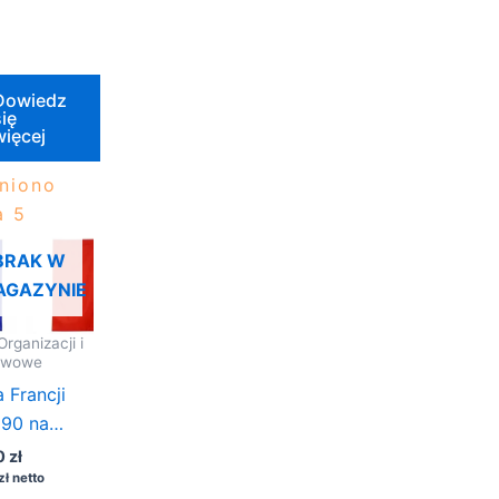
Dowiedz
ię
więcej
niono
 5
BRAK W
AGAZYNIE
Organizacji i
twowe
 Francji
90 na
t
0
zł
zł
netto