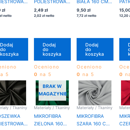
LIESTROWA
POLIESTROWA
BIAŁA 160 CM
PAT
 MB ZIELONA
1/2 MB ZIELONA
NA METRY
Z N
9
zł
2,49
zł
9,50
zł
15,0
TELKA
zł
netto
2,02
zł
netto
7,72
zł
netto
12,20
Dodaj
Dodaj
Dodaj
do
do
do
koszyka
koszyka
koszyka
eniono
Oceniono
Oceniono
Oce
a 5
0
na 5
0
na 5
0
na
BRAK W
MAGAZYNIE
riały / Tkaniny
Materiały / Tkaniny
Materiały / Tkaniny
Mater
DSZEWKA
MIKROFIBRA
MIKROFIBRA
MIK
LIESTROWA
ZIELONA 160
SZARA 160 CM
CZE