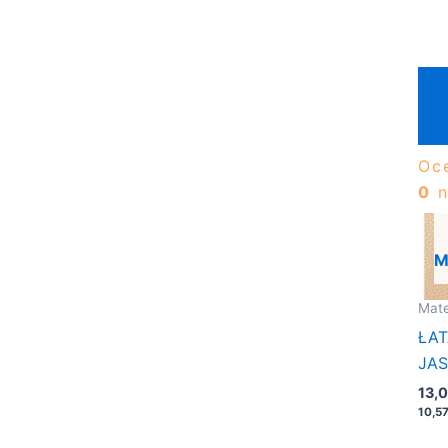
Oc
0
n
M
Mate
ŁAT
JAS
20×
13,
10,5