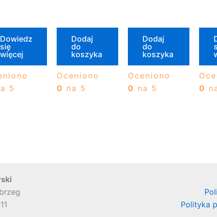
Dowiedz
Dodaj
Dodaj
się
do
do
s
więcej
koszyka
koszyka
eniono
Oceniono
Oceniono
Oce
a 5
0
na 5
0
na 5
0
na
ski
obrzeg
Pol
11
Polityka 