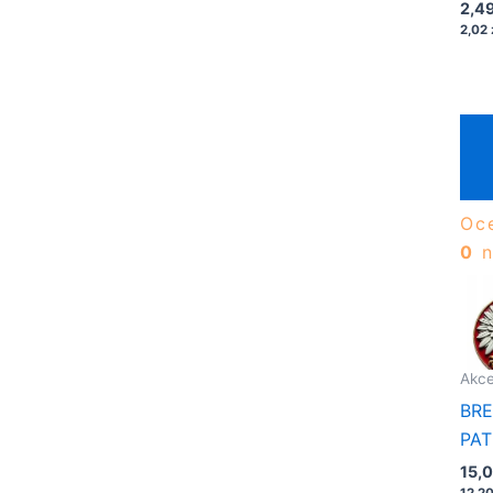
1/2
2,4
2,02
Oc
0
n
Akce
BRE
PAT
15,
12,2