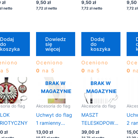
 MB CZARNA
CM NA METRY
NA METRY 1 MB
CM 
9
zł
9,50
zł
9,50
zł
9,50
zł
netto
7,72
zł
netto
7,72
zł
netto
1MB
7,72
zł
Dodaj
Dowiedz
Dodaj
do
się
do
koszyka
więcej
koszyka
eniono
Oceniono
Oceniono
Oce
a 5
0
na 5
0
na 5
0
na
BRAK W
BRAK W
MAGAZYNIE
MAGAZYNIE
soria do flag
Akcesoria do flag
Akcesoria do flag
Akces
LOK
Uchwyt do flag
MASZT
Uchw
RIOTYCZNY
1 ramienny
TELESKOPOWY
2 ra
nascienny
2M DO RĘKI
nasc
00
zł
13,00
zł
39,00
zł
15,0
0
zł
netto
10,57
zł
netto
31,71
zł
netto
12,20