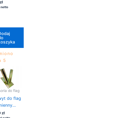
NA METRY
zł
netto
Dodaj
do
koszyka
niono
 5
oria do flag
yt do flag
mienny
ienny
0
zł
zł
netto